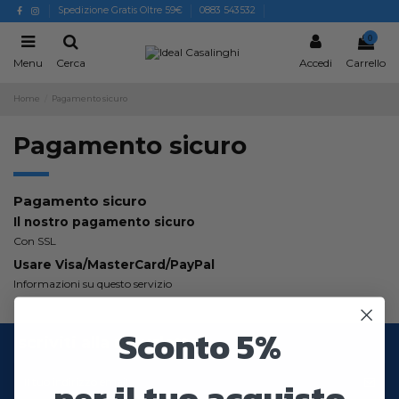
Spedizione Gratis Oltre 59€
0883 543532
0
Menu
Cerca
Accedi
Carrello
Home
Pagamento sicuro
Pagamento sicuro
Pagamento sicuro
Il nostro pagamento sicuro
Con SSL
Usare Visa/MasterCard/PayPal
Informazioni su questo servizio
Sconto 5%
Iscriviti alla newsletter
per il tuo acquisto