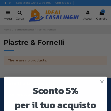
Spedizione Gratis Oltre 59€
0883 543532
0
Menu
Cerca
Accedi
Carrello
Home
Elettrodomestici
Piastre & Fornelli
Piastre & Fornelli
There are no products.
Iscriviti alla newsletter
Sconto 5%
per il tuo acquisto
Puoi annullare l'iscrizione in ogni momenti. A questo scopo, cerca le info di contatto
nelle note legali.