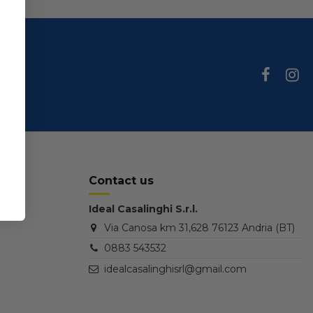
Contact us
Ideal Casalinghi S.r.l.
Via Canosa km 31,628 76123 Andria (BT)
0883 543532
idealcasalinghisrl@gmail.com