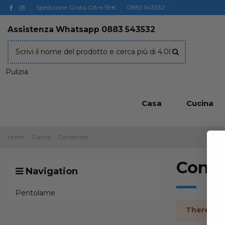
Spedizione Gratis Oltre 59€
0883 543532
Assistenza Whatsapp
0883 543532
Pulizia
Casa
Cucina
Home
Cucina
Contenitori
Conte
Navigation
Pentolame
There are