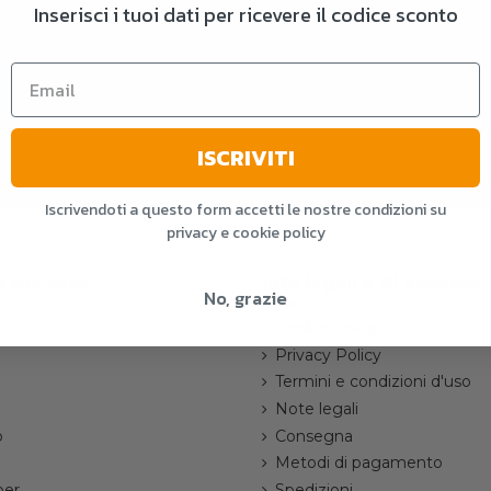
Inserisci i tuoi dati per ricevere il codice sconto
ISCRIVITI
Iscrivendoti a questo form accetti le nostre condizioni su
privacy e cookie policy
a tua casa
Info legali e di accesso
No, grazie
Cookie Policy
Privacy Policy
Termini e condizioni d'uso
Note legali
o
Consegna
Metodi di pagamento
per
Spedizioni