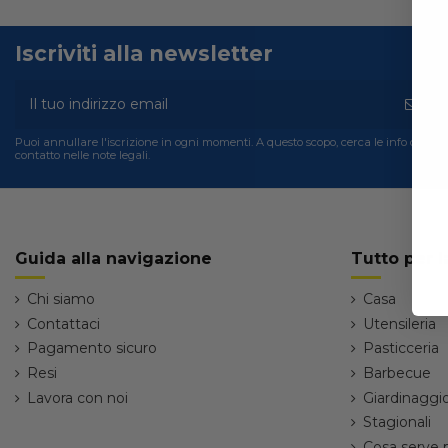
Iscriviti alla newsletter
Puoi annullare l'iscrizione in ogni momenti. A questo scopo, cerca le info di
contatto nelle note legali.
Guida alla navigazione
Tutto per l
Chi siamo
Casa
Contattaci
Utensileria
Pagamento sicuro
Pasticceria
Resi
Barbecue
Lavora con noi
Giardinaggi
Stagionali
Cosa serve 