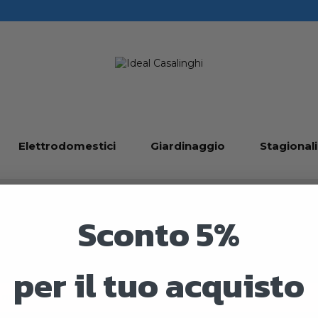
Elettrodomestici
Giardinaggio
Stagionali
Sconto 5%
nitori
per il tuo acquisto
 no products.