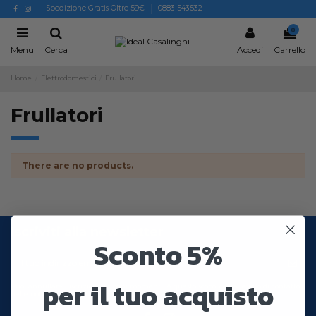
Spedizione Gratis Oltre 59€
0883 543532
0
Menu
Cerca
Accedi
Carrello
Home
Elettrodomestici
Frullatori
Frullatori
There are no products.
Iscriviti alla newsletter
Sconto 5%
per il tuo acquisto
Puoi annullare l'iscrizione in ogni momenti. A questo scopo, cerca le info di contatto
nelle note legali.