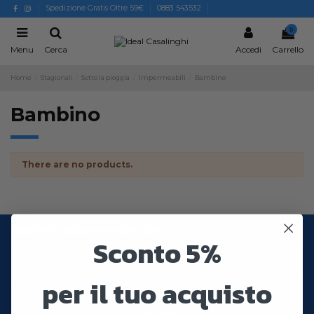
Spedizione Gratis Oltre 59€
0883 543532
0
Menu
Cerca
Accedi
Carrello
Home
Stagionali
Sotto la pioggia
Impermeabili
Bambino
Bambino
There are no products.
Iscriviti alla newsletter
Sconto 5%
per il tuo acquisto
Puoi annullare l'iscrizione in ogni momenti. A questo scopo, cerca le info di contatto
nelle note legali.