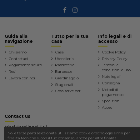
Guida alla
Tutto per la tua
Info legali e di
navigazione
casa
accesso
Chi siamo
Casa
Cookie Policy
Contattaci
Utensileria
Privacy Policy
Pagamento sicuro
Pasticceria
Termini e
condizioni d'uso
Resi
Barbecue
Note legali
Lavora con noi
Giardinaggio
Consegna
Stagionali
Metodi di
Cosa serve per
pagamento
Spedizioni
Accedi
Contact us
Ideal Casalinghi S.r.l.
Noi e terze parti selezionate utilizziamo cookie o tecnologie simili per
Via Canosa km 31,628 76123 Andria (BT)
finalità tecniche e, con il tuo consenso, anche per altre finalità