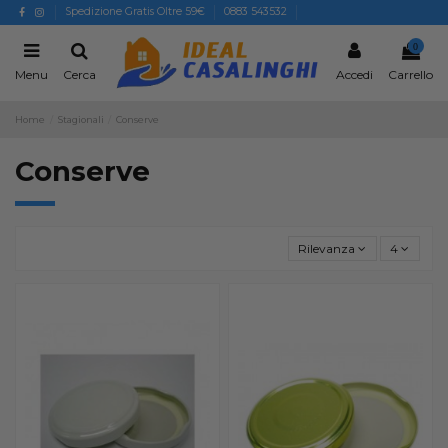
Spedizione Gratis Oltre 59€
0883 543532
0
Menu
Cerca
Accedi
Carrello
Home
Stagionali
Conserve
Conserve
Rilevanza
4