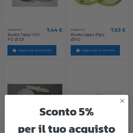
7,44 €
7,63 €
Stagionali
Stagionali
Busta Tappi 100
Busta tappi 25pz
PZ Ø 53
Ø110
Aggiungi al carrello
Aggiungi al carrello
Sconto 5%
per il tuo acquisto
Non disponibile