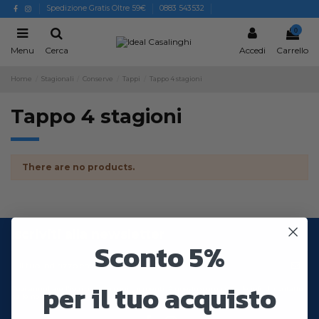
Spedizione Gratis Oltre 59€
0883 543532
0
Menu
Cerca
Accedi
Carrello
Home
Stagionali
Conserve
Tappi
Tappo 4 stagioni
Tappo 4 stagioni
There are no products.
Iscriviti alla newsletter
Sconto 5%
per il tuo acquisto
Puoi annullare l'iscrizione in ogni momenti. A questo scopo, cerca le info di contatto
nelle note legali.