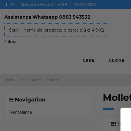
Spedizione Gratis Oltre 59€
0883 543532
Assistenza Whatsapp
0883 543532
Pulizia
Casa
Cucina
Home
Casa
Bucato
Mollette
Molle
Navigation
Pentolame