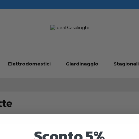
Elettrodomestici
Giardinaggio
Stagionali
tte
Sconto 5%