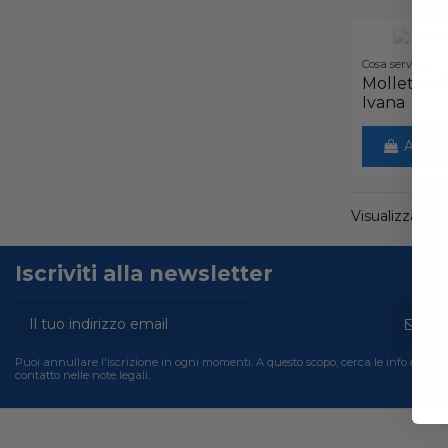
Cosa serve per
Molletta 2
Ivana
Aggiun
Visualizzati 1-1
Iscriviti alla newsletter
Puoi annullare l'iscrizione in ogni momenti. A questo scopo, cerca le info di
contatto nelle note legali.