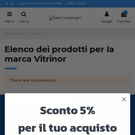
Spedizione Gratis Oltre 59€
0883 543532
0
Menu
Cerca
Accedi
Carrello
Home
Marchi
Vitrinor
Elenco dei prodotti per la
marca Vitrinor
There are no products.
Iscriviti alla newsletter
Sconto 5%
per il tuo acquisto
Puoi annullare l'iscrizione in ogni momenti. A questo scopo, cerca le info di contatto
nelle note legali.